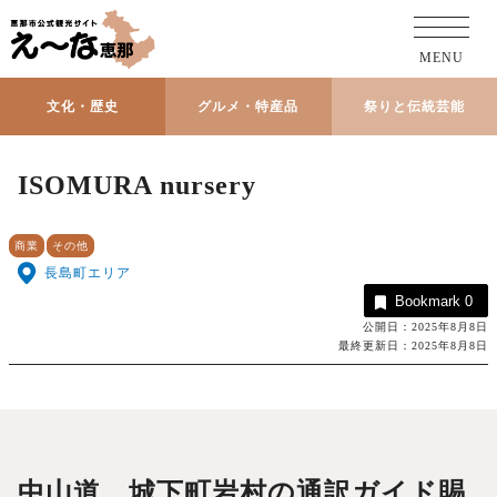
MENU
文化・歴史
グルメ・特産品
祭りと伝統芸能
ISOMURA nursery
商業
その他
長島町エリア
Bookmark
0
公開日：2025年8月8日
最終更新日：2025年8月8日
中山道、城下町岩村の通訳ガイド賜