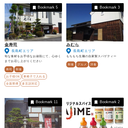
Bookmark
5
Bookmark
3
金寿司
みむら
長島町エリア
長島町エリア
旬な食材をお手頃なお値段にて、心ゆく
もちもち生麺の自家製スパゲティー
までお召し上がりください
和食
グルメ
洋食
寿司
和食
お子様OK
車椅子で入れる
全面禁煙
多言語対応
Bookmark
11
Bookmark
2