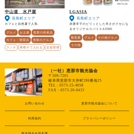
中山道 水戸屋
LGASIA
長島町エリア
長島町エリア
カフェと自然薯で人気
赤唐辛子のピリッとした辛さがクセにな
るオリジナルスパイスAJIME
グルメ
お土産
恵那の特産品
製造業
グルメ
その他グルメ
カフェ・喫茶店
恵那のグルメ
その他
ランチ
車椅子で入れる
全面禁煙
（一社）恵那市観光協会
〒509-7201
岐阜県恵那市大井町286番地25
TEL：0573-25-4058
FAX：0573-20-0433
お問い合わせ
恵那市観光協会について
利用規約
プライバシーポリシー
観光協会会員名簿