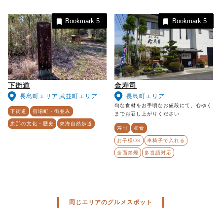
Bookmark
5
Bookmark
5
下街道
金寿司
長島町エリア
武並町エリア
長島町エリア
旬な食材をお手頃なお値段にて、心ゆく
下街道
宿場町・街並み
までお召し上がりください
恵那の文化・歴史
東海自然歩道
寿司
和食
お子様OK
車椅子で入れる
全面禁煙
多言語対応
同じエリアのグルメスポット