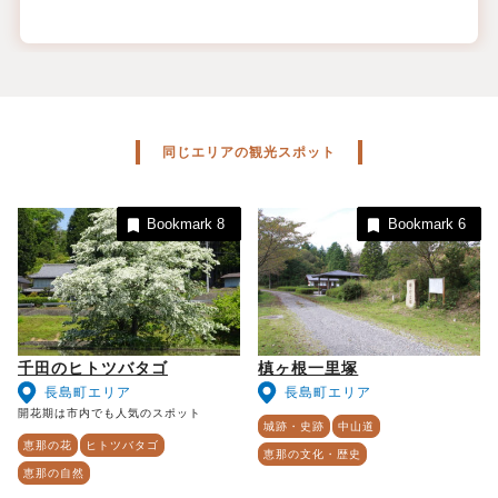
同じエリアの観光スポット
Bookmark
8
Bookmark
6
千田のヒトツバタゴ
槙ヶ根一里塚
長島町エリア
長島町エリア
開花期は市内でも人気のスポット
城跡・史跡
中山道
恵那の花
ヒトツバタゴ
恵那の文化・歴史
恵那の自然