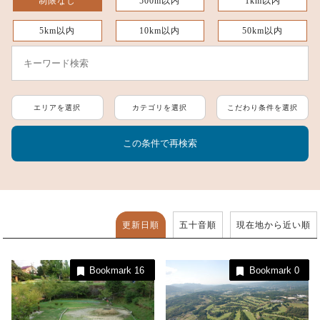
制限なし
500m以内
1km以内
5km以内
10km以内
50km以内
エリアを選択
カテゴリを選択
こだわり条件を選択
更新日順
五十音順
現在地から近い順
Bookmark
16
Bookmark
0