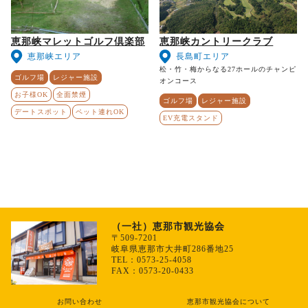
恵那峡マレットゴルフ倶楽部
恵那峡カントリークラブ
恵那峡エリア
長島町エリア
松・竹・梅からなる27ホールのチャンピ
ゴルフ場
レジャー施設
オンコース
お子様OK
全面禁煙
ゴルフ場
レジャー施設
デートスポット
ペット連れOK
EV充電スタンド
（一社）恵那市観光協会
〒509-7201
岐阜県恵那市大井町286番地25
TEL：0573-25-4058
FAX：0573-20-0433
お問い合わせ
恵那市観光協会について