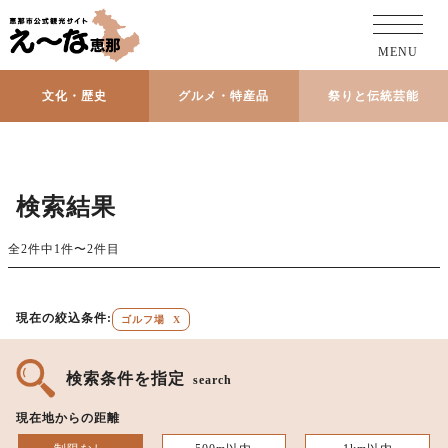
MENU
文化・歴史
グルメ・特産品
祭りと伝統芸能
検索結果
全2件中1件〜2件目
現在の絞込条件:
ゴルフ場
X
検索条件を指定
search
現在地からの距離