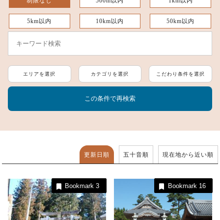
制限なし
500m以内
1km以内
5km以内
10km以内
50km以内
エリアを選択
カテゴリを選択
こだわり条件を選択
更新日順
五十音順
現在地から近い順
Bookmark
3
Bookmark
16