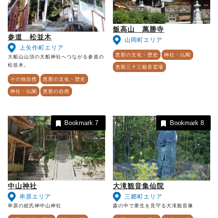
飯高山 萬勝寺
参道 松並木
山岡町エリア
上矢作町エリア
恵那の文化・歴史
神社・仏閣
大船山山頂の大船神社へつながる参道の
松並木。
恵那三十三観音霊場
その他自然
恵那の文化・歴史
神社・仏閣
恵那の自然
Bookmark
7
Bookmark
8
中山神社
大滝観音集仙院
串原エリア
三郷町エリア
串原の総氏神中山神社
森の中で衆生を見守る大滝観音像