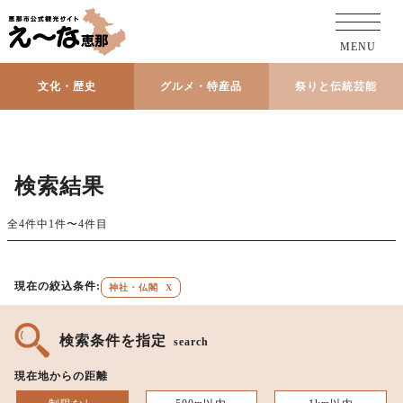
MENU
文化・歴史
グルメ・特産品
祭りと伝統芸能
検索結果
全4件中1件〜4件目
現在の絞込条件:
神社・仏閣
X
検索条件を指定
search
現在地からの距離