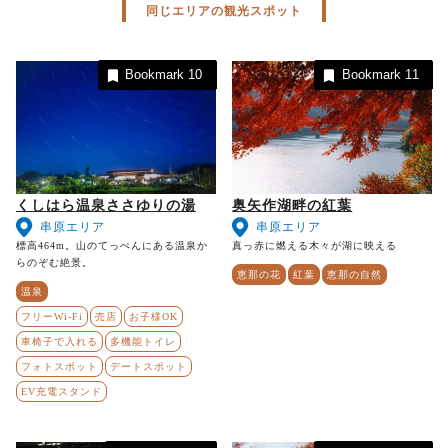
同じエリアの観光スポット
Bookmark
10
Bookmark
11
くしはら温泉ささゆりの湯
奥矢作湖畔の紅葉
串原エリア
串原エリア
標高464m。山のてっぺんにある温泉か
真っ赤に燃える木々が湖に映える
らのぞむ絶景。
恵那の花
紅葉
恵那の自然
温泉
フリーWi-Fi
売店
お子様OK
車椅子で入れる
多機能トイレ
フォトスポット
デートスポット
EV充電スタンド