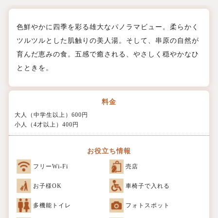
色鮮やかに四季を彩る雄大なパノラマビュー。柔らかく
ツルツルとした肌触りの美人湯。そして、串原の自然が
育んだ恵みの食。五感で癒される、やさしく穏やかなひ
とときを。
料金
大人（中学生以上）600円
小人（4才以上）400円
お役立ち情報
フリーWi-Fi
売店
お子様OK
車椅子で入れる
多機能トイレ
フォトスポット