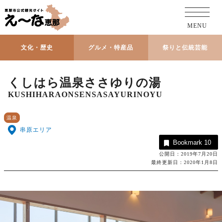
MENU
文化・歴史
グルメ・特産品
祭りと伝統芸能
くしはら温泉ささゆりの湯
KUSHIHARAONSENSASAYURINOYU
温泉
串原エリア
Bookmark
10
公開日：2019年7月20日
最終更新日：2020年1月8日