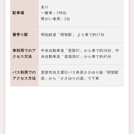
あり
駐車場
一般車：198台
障がい者用：2台
最寄り駅
明知鉄道「明智駅」 より車で約17分
車利用での
ア
中央自動車道「恵那IC」から車で約50分、中
クセス方法
央自動車道「道瑞浪IC」から車で約45分
バス利用での
恵那市自主運行バス串原ささゆり線「明智駅
アクセス方法
前」から「ささゆりの湯」で下車