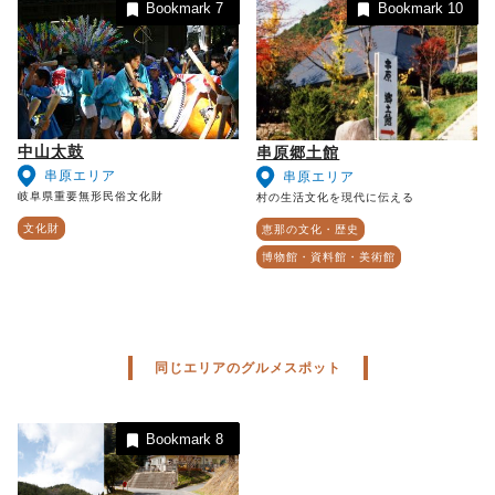
Bookmark
7
Bookmark
10
中山太鼓
串原郷土館
串原エリア
串原エリア
岐阜県重要無形民俗文化財
村の生活文化を現代に伝える
文化財
恵那の文化・歴史
博物館・資料館・美術館
同じエリアのグルメスポット
Bookmark
8